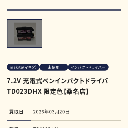
買取強化商品
買取相場
買取実績
makita(マキタ)
未使用
インパクトドライバー
0120-968-258
7.2V 充電式ペンインパクトドライバ
受付時間
11:00-20:00（定休日:木曜日）
TD023DHX 限定色【桑名店】
LINE査定を申し込む
買取日
2026年03月20日