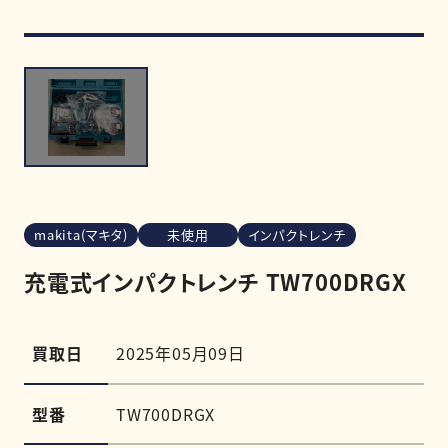
買取強化商品
買取相場
買取実績
makita(マキタ)
未使用
インパクトレンチ
0120-968-258
充電式インパクトレンチ TW700DRGX
受付時間
11:00-20:00（定休日:木曜日）
LINE査定を申し込む
買取日
2025年05月09日
型番
TW700DRGX