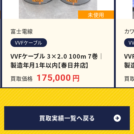
未使用
富士電線
カ
VVFケーブル
V
VVFケーブル 3×2.0 100m 7巻｜
VV
製造年月1年以内【春日井店】
製
175,000
円
買取価格
買
買取実績一覧へ戻る