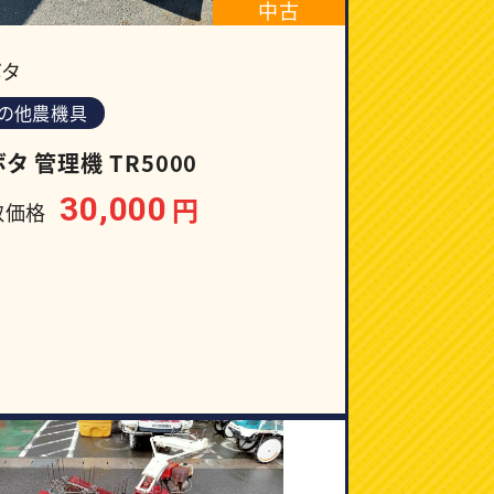
中古
ボタ
の他農機具
タ 管理機 TR5000
30,000
円
取価格