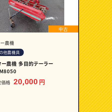
中古
ター農機
の他農機具
ター農機 多目的テーラー
M8050
20,000
円
取価格