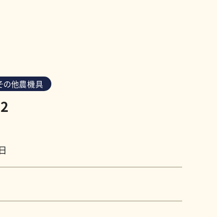
その他農機具
2
1日