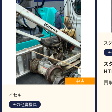
ス
そ
ス
HT
中古
買
イセキ
その他農機具