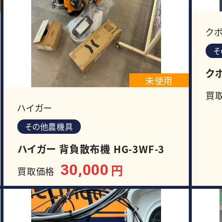
ク
そ
クボ
未使用
買
ハイガー
その他農機具
ハイガー 背負散布機 HG-3WF-3
30,000
円
買取価格