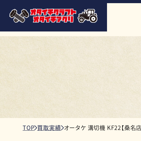
TOP
買取実績
オータケ 溝切機 KF22【桑名店