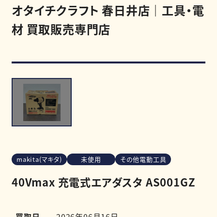
オタイチクラフト 春日井店｜工具・電
材 買取販売専門店
買取強化商品
買取相場
買取実績
0120-968-258
受付時間
11:00-20:00（定休日:木曜日）
LINE査定を申し込む
makita(マキタ)
未使用
その他電動工具
40Vmax 充電式エアダスタ AS001GZ
買取日
2026年06月16日