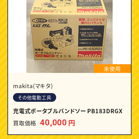
未使用
makita(マキタ)
その他電動工具
充電式ポータブルバンドソー PB183DRGX
円
40,000
買取価格