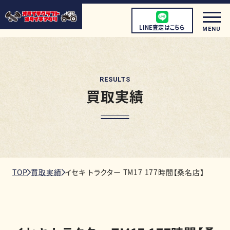
LINE査定はこちら
MENU
RESULTS
買取実績
初めての方へ
店頭買取について
宅配買取について
出張買取について
TOP
買取実績
イセキ トラクター TM17 177時間【桑名店】
取扱商品
店舗情報