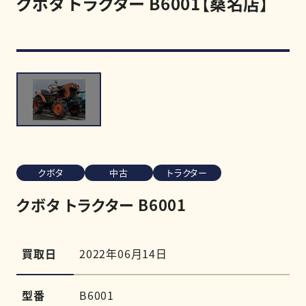
クボタ トラクター B6001【桑名店】
買取強化商品
買取相場
買取実績
クボタ
中古
トラクター
0120-968-258
受付時間
11:00-20:00（定休日:木曜日）
クボタ トラクター B6001
LINE査定を申し込む
買取日
2022年06月14日
型番
B6001