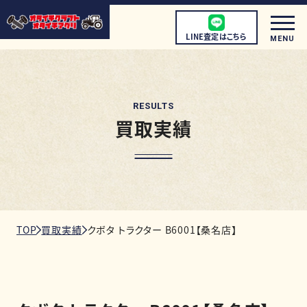
LINE査定はこちら
MENU
RESULTS
買取実績
初めての方へ
店頭買取について
宅配買取について
出張買取について
TOP
買取実績
クボタ トラクター B6001【桑名店】
取扱商品
店舗情報