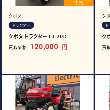
中古
クボタ
ク
トラクター
ト
クボタ トラクター L1-20D
クボ
120,000
円
買取価格
買