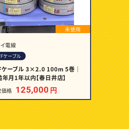
未使用
ワイ電線
VFケーブル
Fケーブル 3×2.0 100m 5巻｜
造年月1年以内【春日井店】
125,000
円
取価格