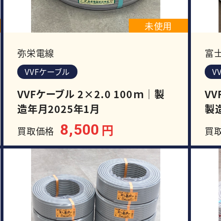
未使用
弥栄電線
富
VVFケーブル
V
VVFケーブル 2×2.0 100ｍ｜製
VV
造年月2025年1月
製
8,500
円
買取価格
買