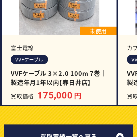
未使用
富士電線
カ
VVFケーブル
V
VVFケーブル 3×2.0 100m 7巻｜
VV
製造年月1年以内【春日井店】
製
175,000
円
買取価格
買
買取実績一覧へ戻る