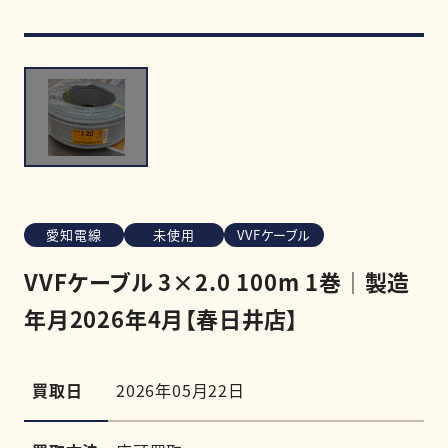
買取強化商品
買取相場
買取実績
愛知電線
未使用
VVFケーブル
0120-968-258
VVFケーブル 3×2.0 100m 1巻｜製造
受付時間
11:00-20:00（定休日:木曜日）
年月2026年4月【春日井店】
LINE査定を申し込む
買取日
2026年05月22日