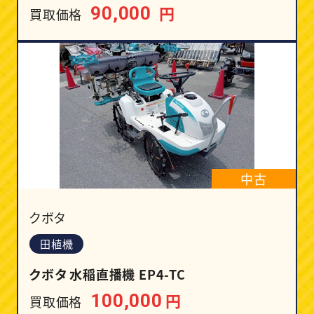
円
90,000
買取価格
中古
クボタ
田植機
クボタ 水稲直播機 EP4-TC
円
100,000
買取価格