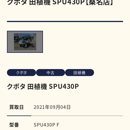
クボタ 田植機 SPU430P【桑名店】
買取強化商品
買取相場
買取実績
クボタ
中古
田植機
0120-968-258
受付時間
11:00-20:00（定休日:木曜日）
クボタ 田植機 SPU430P
LINE査定を申し込む
買取日
2021年09月04日
型番
SPU430P F