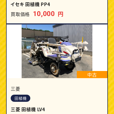
イセキ 田植機 PP4
円
10,000
買取価格
中古
三菱
田植機
三菱 田植機 LV4