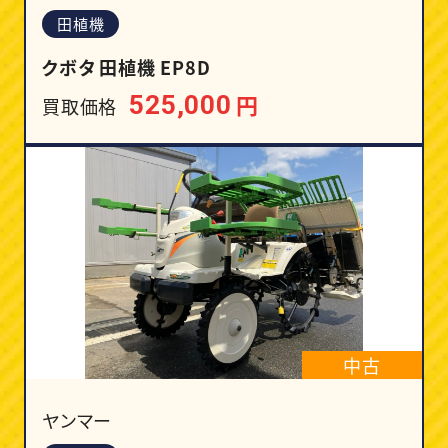
田植機
クボタ 田植機 EP8D
円
525,000
買取価格
中古
ヤンマー