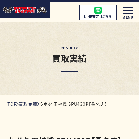
LINE査定はこちら
MENU
RESULTS
買取実績
初めての方へ
店頭買取について
宅配買取について
出張買取について
TOP
買取実績
クボタ 田植機 SPU430P【桑名店】
取扱商品
店舗情報