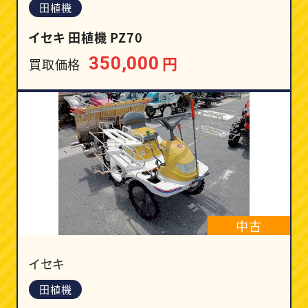
田植機
イセキ 田植機 PZ70
円
350,000
買取価格
中古
イセキ
田植機