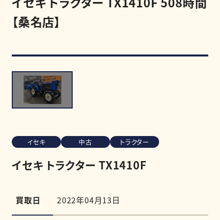
イセキ トラクター TX1410F 508時間
【桑名店】
買取強化商品
買取相場
買取実績
0120-968-258
受付時間
11:00-20:00（定休日:木曜日）
イセキ
中古
トラクター
LINE査定を申し込む
イセキ トラクター TX1410F
買取日
2022年04月13日