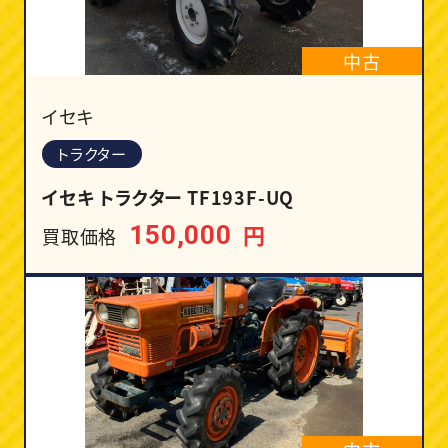
中古
イセキ
トラクター
イセキ トラクター TF193F-UQ
円
150,000
買取価格