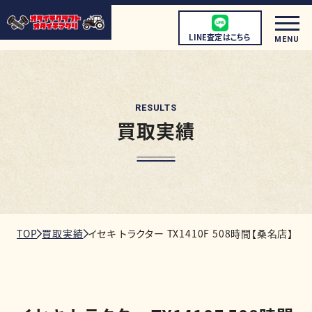
LINE査定はこちら
MENU
RESULTS
買取実績
初めての方へ
店頭買取について
宅配買取について
出張買取について
TOP
買取実績
イセキ トラクター TX1410F 508時間【桑名店】
取扱商品
店舗情報