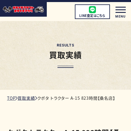
LINE査定はこちら
MENU
RESULTS
買取実績
初めての方へ
店頭買取について
宅配買取について
出張買取について
TOP
買取実績
クボタ トラクター A-15 823時間【桑名店】
取扱商品
店舗情報