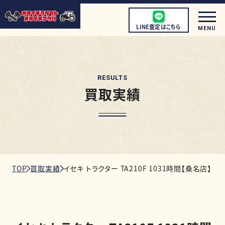
LINE査定はこちら
MENU
RESULTS
買取実績
初めての方へ
店頭買取について
宅配買取について
出張買取について
TOP
買取実績
イセキ トラクター TA210F 1031時間【桑名店】
取扱商品
店舗情報