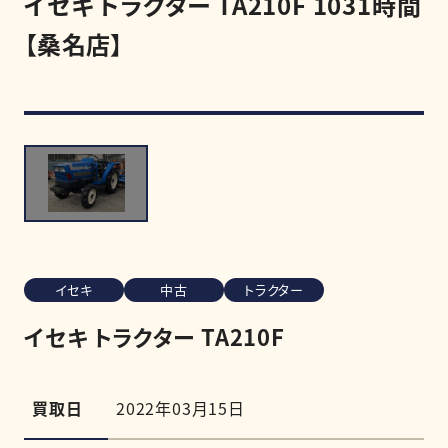
イセキ トラクター TA210F 1031時間
【桑名店】
買取強化商品
買取相場
買取実績
0120-968-258
受付時間
11:00-20:00（定休日:木曜日）
イセキ
中古
トラクター
LINE査定を申し込む
イセキ トラクター TA210F
買取日
2022年03月15日