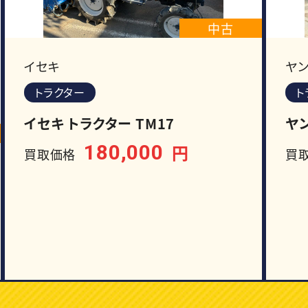
中古
イセキ
ヤ
トラクター
ト
イセキ トラクター TM17
ヤン
180,000
円
買取価格
買