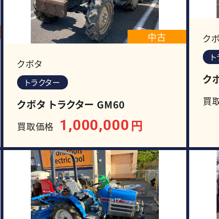
中古
ク
ト
クボタ
クボ
トラクター
買
クボタ トラクター GM60
1,000,000
円
買取価格