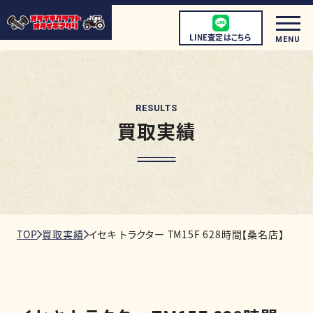
LINE査定はこちら
MENU
RESULTS
買取実績
初めての方へ
店頭買取について
宅配買取について
出張買取について
TOP
買取実績
イセキ トラクター TM15F 628時間【桑名店】
取扱商品
店舗情報