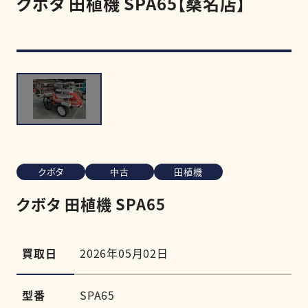
クボタ 田植機 SPA65【桑名店】
買取強化商品
買取相場
買取実績
クボタ
中古
田植機
0120-968-258
受付時間
11:00-20:00（定休日:木曜日）
クボタ 田植機 SPA65
LINE査定を申し込む
買取日
2026年05月02日
型番
SPA65