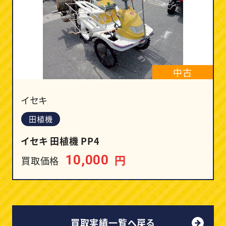
中古
イセキ
田植機
イセキ 田植機 PP4
円
10,000
買取価格
買取実績一覧へ戻る