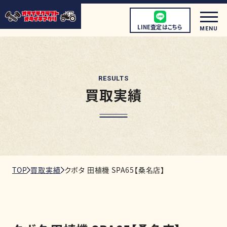
LINE査定はこちら
MENU
RESULTS
買取実績
初めての方へ
店頭買取について
宅配買取について
出張買取について
TOP
買取実績
クボタ 田植機 SPA65【桑名店】
取扱商品
店舗情報