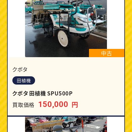
中古
クボタ
田植機
クボタ 田植機 SPU500P
円
150,000
買取価格