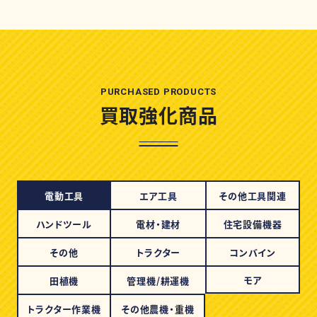
PURCHASED PRODUCTS
買取強化商品
電動工具
エア工具
その他工具関連
ハンドツール
電材・建材
住宅設備機器
その他
トラクター
コンバイン
モア
田植機
管理機/耕運機
トラクター作業機
その他農機・重機