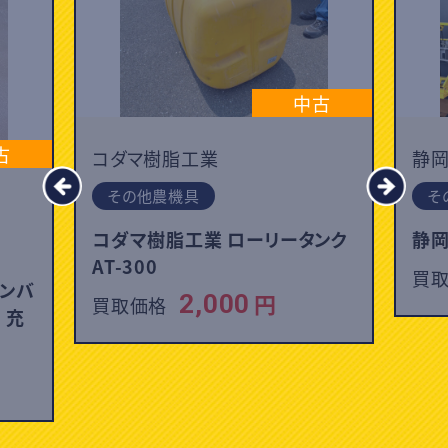
中古
古
コダマ樹脂工業
静
その他農機具
そ
コダマ樹脂工業 ローリータンク
静岡
AT-300
買
オンバ
円
2,000
買取価格
｜充