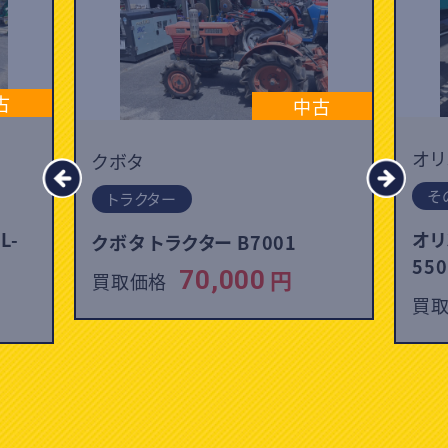
古
中古
オリ
クボタ
そ
トラクター
L-
オリ
クボタ トラクター B7001
550
円
70,000
買取価格
買