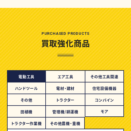
PURCHASED PRODUCTS
買取強化商品
電動工具
エア工具
その他工具関連
ハンドツール
電材・建材
住宅設備機器
その他
トラクター
コンバイン
モア
田植機
管理機/耕運機
トラクター作業機
その他農機・重機